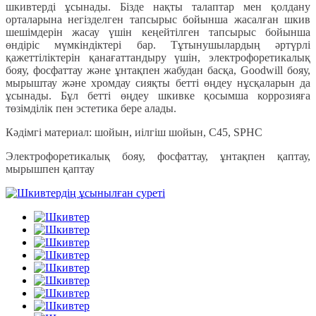
шкивтерді ұсынады. Бізде нақты талаптар мен қолдану
орталарына негізделген тапсырыс бойынша жасалған шкив
шешімдерін жасау үшін кеңейтілген тапсырыс бойынша
өндіріс мүмкіндіктері бар. Тұтынушылардың әртүрлі
қажеттіліктерін қанағаттандыру үшін, электрофоретикалық
бояу, фосфаттау және ұнтақпен жабудан басқа, Goodwill бояу,
мырыштау және хромдау сияқты бетті өңдеу нұсқаларын да
ұсынады. Бұл бетті өңдеу шкивке қосымша коррозияға
төзімділік пен эстетика бере алады.
Кәдімгі материал: шойын, иілгіш шойын, C45, SPHC
Электрофоретикалық бояу, фосфаттау, ұнтақпен қаптау,
мырышпен қаптау