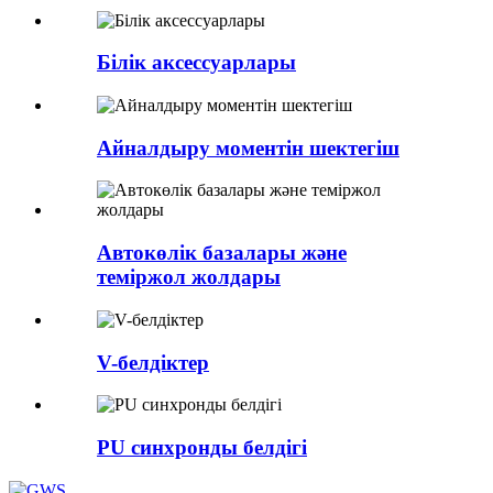
Білік аксессуарлары
Айналдыру моментін шектегіш
Автокөлік базалары және
теміржол жолдары
V-белдіктер
PU синхронды белдігі