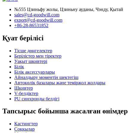
№555 Цзиньфу жолы, Цзиньну ауданы, Чэнду, Қытай
sales@cd-goodwill.com
export@cd-goodwill.com
+86-28-86531852
Қуат берілісі
Тісше дөңгелектер
Берілістер мен тіректер
Уақыт шкивтері
Білік
Білік аксессуарлары
Айналдыру моментін шектегіш
Автокөлік базалары және теміржол жолдары
Шкивтер
V-белдіктер
PU синхронды белдігі
Тапсырыс бойынша жасалған өнімдер
Кастингтер
Соққылар