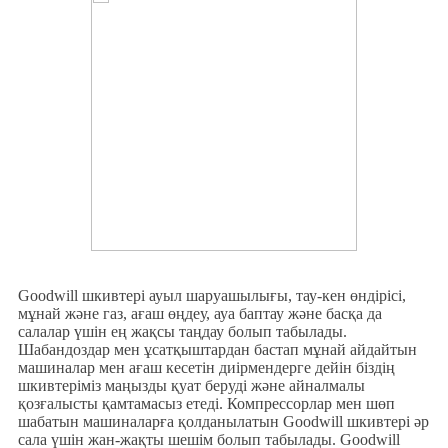
Goodwill шкивтері ауыл шаруашылығы, тау-кен өндірісі,
мұнай және газ, ағаш өңдеу, ауа баптау және басқа да
салалар үшін ең жақсы таңдау болып табылады.
Шабандоздар мен ұсатқыштардан бастап мұнай айдайтын
машиналар мен ағаш кесетін диірмендерге дейін біздің
шкивтеріміз маңызды қуат беруді және айналмалы
қозғалысты қамтамасыз етеді. Компрессорлар мен шөп
шабатын машиналарға қолданылатын Goodwill шкивтері әр
сала үшін жан-жақты шешім болып табылады. Goodwill