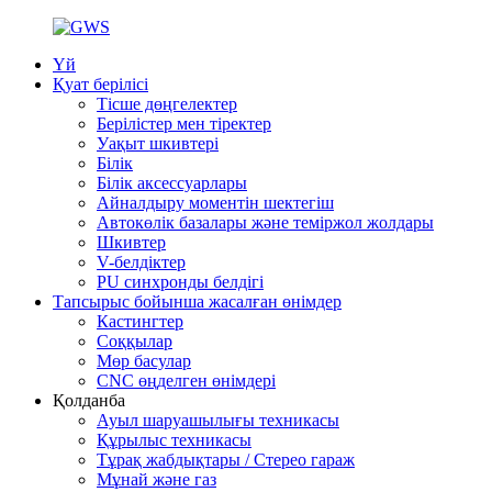
Үй
Қуат берілісі
Тісше дөңгелектер
Берілістер мен тіректер
Уақыт шкивтері
Білік
Білік аксессуарлары
Айналдыру моментін шектегіш
Автокөлік базалары және теміржол жолдары
Шкивтер
V-белдіктер
PU синхронды белдігі
Тапсырыс бойынша жасалған өнімдер
Кастингтер
Соққылар
Мөр басулар
CNC өңделген өнімдері
Қолданба
Ауыл шаруашылығы техникасы
Құрылыс техникасы
Тұрақ жабдықтары / Стерео гараж
Мұнай және газ