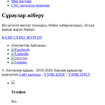
Мөр басулар
CNC өңделген өнімдері
Сұраулар жіберу
Кез келген мәселе туындаса, бізбен хабарласыңыз. 24 күн
ішінде жауап беріңіз.
ҚАЗІР СҰРАУ ЖҮРГІЗУ
Әлеуметтік байланыс:
© Авторлық құқық - 2010-2026: Барлық құқықтар
қорғалған.
Сайт картасы
-
ҮЗДІК БЛОГ
-
ҮЗДІК ІЗДЕУ
Телефон
Тел.