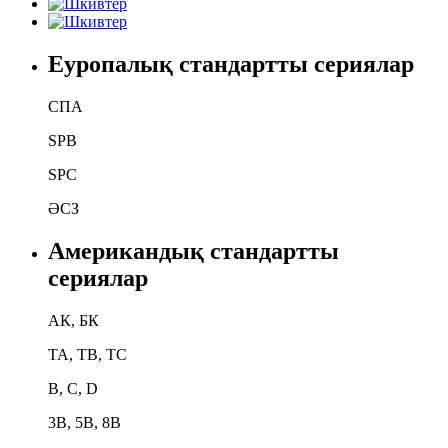
Еуропалық стандартты сериялар
СПА
SPB
SPC
ӘСЗ
Американдық стандартты
сериялар
АК, БК
TA, TB, TC
B, C, D
3В, 5В, 8В