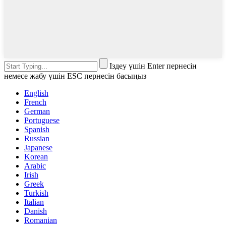
Іздеу үшін Enter пернесін
немесе жабу үшін ESC пернесін басыңыз
English
French
German
Portuguese
Spanish
Russian
Japanese
Korean
Arabic
Irish
Greek
Turkish
Italian
Danish
Romanian