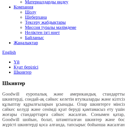
Материалдарды өңдеу
Компания
Шолу
Шеберхана
Тексеру жабдықтары
Миссия туралы мәлімдеме
Неліктен ізгі ниет
Байланыс
Жаңалықтар
English
Үй
Қуат берілісі
Шкивтер
Шкивтер
Goodwill еуропалық және американдық стандартты
шкивтерді, сондай-ақ сәйкес келетін втулкаларды және кілтсіз
құлыптау құрылғыларын ұсынады. Олар шкивтерге мінсіз
сәйкес келуді және сенімді қуат беруді қамтамасыз ету үшін
жоғары стандарттарға сәйкес жасалған. Сонымен қатар,
Goodwill шойын, болат, штампталған шкивтер және бос
жүрісті шкивтерді қоса алғанда, тапсырыс бойынша жасалған