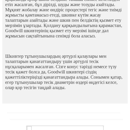
етіп жасалған, бұл дірілді, шуды және тозуды азайтады.
Мұқият жобалау және өндіріс процестері тегіс және тиімді
жұмысты қамтамасыз етеді, шкивке күтім жасау
талаптарын азайтады және шкив пен белдіктің қызмет ету
мерзімін ұзартады. Қолдану қарқындылығына қарамастан,
Goodwill шкивтерінің қызмет ету мерзімі ішінде дәл
жұмысын сақтайтынына сенімді бола аласыз.
Шкивтер тұтынушылардың әртүрлі қалаулары мен
талаптарын қанағаттандыру үшін әртүрлі тесік
нұсқаларымен жасалған. Сізге конус тәрізді немесе түзу
тесік қажет болса да, Goodwill шкивтері сіздің
қажеттіліктеріңізді қанағаттандыра алады. Сонымен қатар,
егер тұтынушылар тесік диаметрін өздері өңдегісі келсе,
олар қор тесігін таңдай алады.