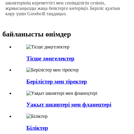
шкивтерінің кереметтігі мен сенімділігін сезініп,
жұмысыңызды жаңа биіктерге көтеріңіз. Беріліс қуатын
көру үшін Goodwill таңдаңыз.
байланысты өнімдер
Тісше дөңгелектер
Берілістер мен тіректер
Уақыт шкивтері мен фланецтері
Біліктер