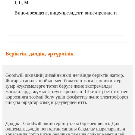
J, L, M
Вице-президент, вице-президент, вице-президент
Беріктік, дәлдік, әртүрлілік
Goodwill шкивінің дизайнының негізінде беріктік жатыр.
Жоғары сапалы шойын мен болаттан жасалған шкивтер
ауыр жүктемелерге төтеп беруге және экстремалды
жағдайларда жұмыс істеуге арналған. Шкивтің беті тот пен
коррозияға төзімді болу үшін фосфаттау және электрофорез
сияқты бірқатар озық өңдеулерден өтті.
Дәлдік - Goodwill шкивтерінің тағы бір ерекшелігі. Дәл
өлшемдік дәлдік пен қатаң сапаны бақылау шараларының
арқасында әрбір шкив белдікке тамаша сәйкес келетіндей