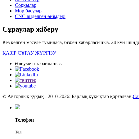
Соққылар
Мөр басулар
CNC өңделген өнімдері
Сұраулар жіберу
Кез келген мәселе туындаса, бізбен хабарласыңыз. 24 күн ішінде
ҚАЗІР СҰРАУ ЖҮРГІЗУ
Әлеуметтік байланыс:
© Авторлық құқық - 2010-2026: Барлық құқықтар қорғалған.
Са
Телефон
Тел.