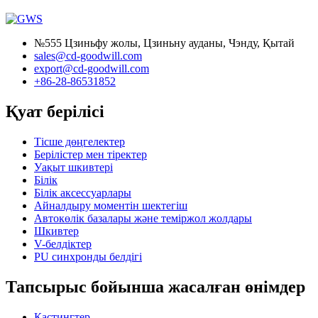
№555 Цзиньфу жолы, Цзиньну ауданы, Чэнду, Қытай
sales@cd-goodwill.com
export@cd-goodwill.com
+86-28-86531852
Қуат берілісі
Тісше дөңгелектер
Берілістер мен тіректер
Уақыт шкивтері
Білік
Білік аксессуарлары
Айналдыру моментін шектегіш
Автокөлік базалары және теміржол жолдары
Шкивтер
V-белдіктер
PU синхронды белдігі
Тапсырыс бойынша жасалған өнімдер
Кастингтер