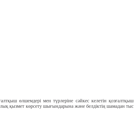
ғалтқыш өлшемдері мен түрлеріне сәйкес келетін қозғалтқыш
икалық қызмет көрсету шығындарына және белдіктің шамадан тыс