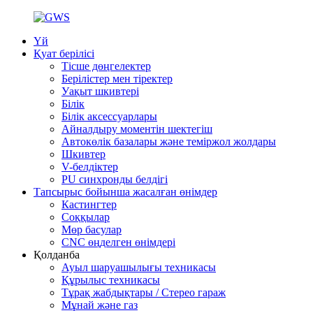
Үй
Қуат берілісі
Тісше дөңгелектер
Берілістер мен тіректер
Уақыт шкивтері
Білік
Білік аксессуарлары
Айналдыру моментін шектегіш
Автокөлік базалары және теміржол жолдары
Шкивтер
V-белдіктер
PU синхронды белдігі
Тапсырыс бойынша жасалған өнімдер
Кастингтер
Соққылар
Мөр басулар
CNC өңделген өнімдері
Қолданба
Ауыл шаруашылығы техникасы
Құрылыс техникасы
Тұрақ жабдықтары / Стерео гараж
Мұнай және газ