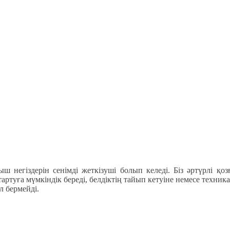
 негіздерін сенімді жеткізуші болып келеді. Біз әртүрлі қоз
 тартуға мүмкіндік береді, белдіктің тайып кетуіне немесе техн
л бермейді.