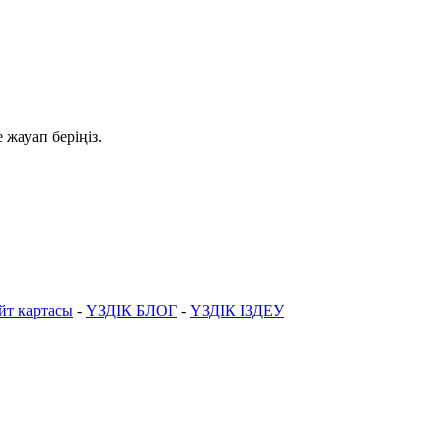
 жауап беріңіз.
йт картасы
-
ҮЗДІК БЛОГ
-
ҮЗДІК ІЗДЕУ