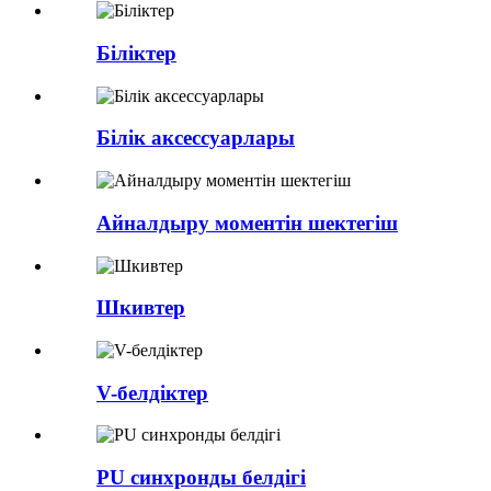
Біліктер
Білік аксессуарлары
Айналдыру моментін шектегіш
Шкивтер
V-белдіктер
PU синхронды белдігі