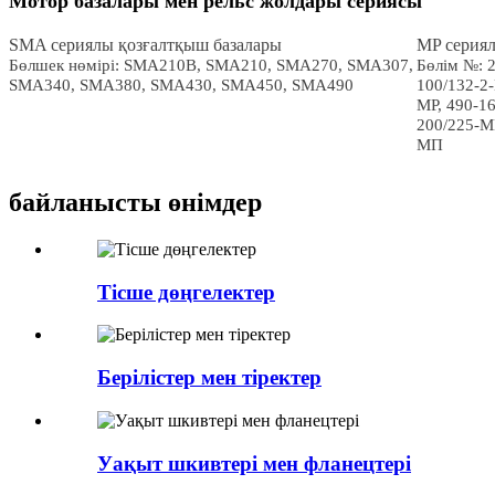
Мотор базалары мен рельс жолдары сериясы
SMA сериялы қозғалтқыш базалары
MP сериял
Бөлшек нөмірі: SMA210B, SMA210, SMA270, SMA307,
Бөлім №: 2
SMA340, SMA380, SMA430, SMA450, SMA490
100/132-2-
MP, 490-1
200/225-М
МП
байланысты өнімдер
Тісше дөңгелектер
Берілістер мен тіректер
Уақыт шкивтері мен фланецтері