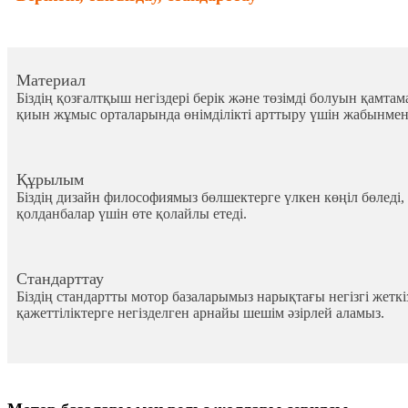
Материал
Біздің қозғалтқыш негіздері берік және төзімді болуын қамтам
қиын жұмыс орталарында өнімділікті арттыру үшін жабынмен
Құрылым
Біздің дизайн философиямыз бөлшектерге үлкен көңіл бөледі,
қолданбалар үшін өте қолайлы етеді.
Стандарттау
Біздің стандартты мотор базаларымыз нарықтағы негізгі жеткі
қажеттіліктерге негізделген арнайы шешім әзірлей аламыз.