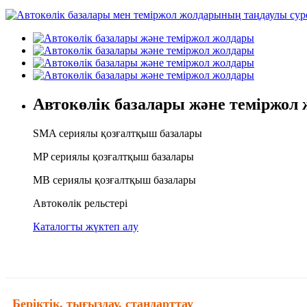
Автокөлік базалары және теміржол
SMA сериялы қозғалтқыш базалары
MP сериялы қозғалтқыш базалары
MB сериялы қозғалтқыш базалары
Автокөлік рельстері
Каталогты жүктеп алу
Беріктік, тығыздау, стандарттау