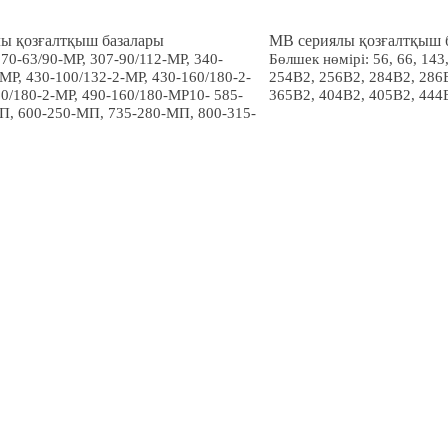
ы қозғалтқыш базалары
MB сериялы қозғалтқыш 
70-63/90-MP, 307-90/112-MP, 340-
Бөлшек нөмірі: 56, 66, 143,
MP, 430-100/132-2-MP, 430-160/180-2-
254B2, 256B2, 284B2, 286
60/180-2-MP, 490-160/180-MP10- 585-
365B2, 404B2, 405B2, 444
П, 600-250-МП, 735-280-МП, 800-315-