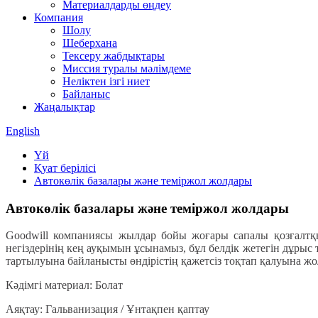
Материалдарды өңдеу
Компания
Шолу
Шеберхана
Тексеру жабдықтары
Миссия туралы мәлімдеме
Неліктен ізгі ниет
Байланыс
Жаңалықтар
English
Үй
Қуат берілісі
Автокөлік базалары және теміржол жолдары
Автокөлік базалары және теміржол жолдары
Goodwill компаниясы жылдар бойы жоғары сапалы қозғалтқыш
негіздерінің кең ауқымын ұсынамыз, бұл белдік жетегін дұрыс
тартылуына байланысты өндірістің қажетсіз тоқтап қалуына жо
Кәдімгі материал: Болат
Аяқтау: Гальванизация / Ұнтақпен қаптау