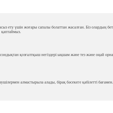
асыз ету үшін жоғары сапалы болаттан жасалған. Біз олардың бет
 қаптаймыз.
 сондықтан қозғалтқыш негіздері ықшам және тез және оңай орна
зушілермен алмастырыла алады, бірақ бәсекеге қабілетті бағамен