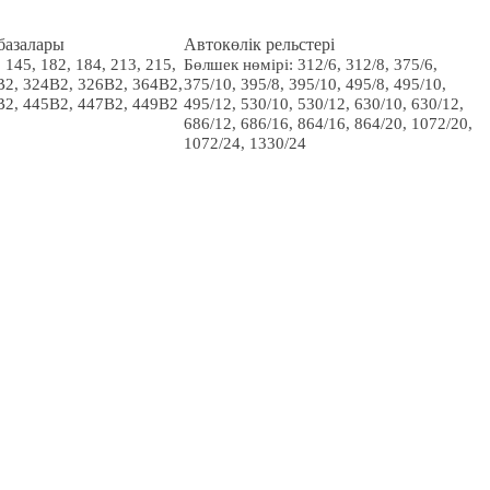
базалары
Автокөлік рельстері
 145, 182, 184, 213, 215,
Бөлшек нөмірі: 312/6, 312/8, 375/6,
B2, 324B2, 326B2, 364B2,
375/10, 395/8, 395/10, 495/8, 495/10,
B2, 445B2, 447B2, 449B2
495/12, 530/10, 530/12, 630/10, 630/12,
686/12, 686/16, 864/16, 864/20, 1072/20,
1072/24, 1330/24