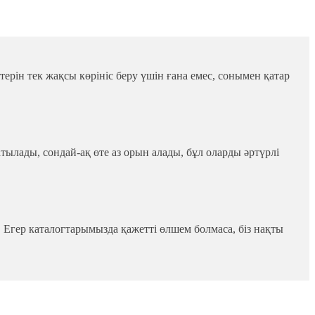
терін тек жақсы көрініс беру үшін ғана емес, сонымен қатар
тылады, сондай-ақ өте аз орын алады, бұл оларды әртүрлі
. Егер каталогтарымызда қажетті өлшем болмаса, біз нақты