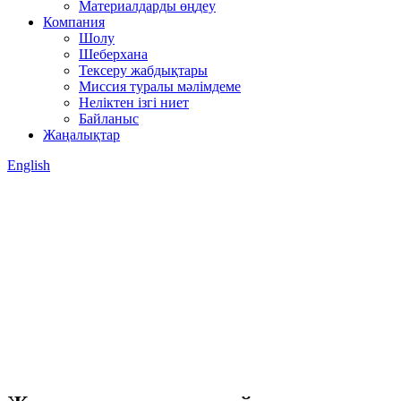
Материалдарды өңдеу
Компания
Шолу
Шеберхана
Тексеру жабдықтары
Миссия туралы мәлімдеме
Неліктен ізгі ниет
Байланыс
Жаңалықтар
English