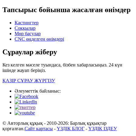
Тапсырыс бойынша жасалған өнімдер
Кастингтер
Соққылар
Мөр басулар
CNC өңделген өнімдері
Сұраулар жіберу
Кез келген мәселе туындаса, бізбен хабарласыңыз. 24 күн
ішінде жауап беріңіз.
ҚАЗІР СҰРАУ ЖҮРГІЗУ
Әлеуметтік байланыс:
© Авторлық құқық - 2010-2026: Барлық құқықтар
қорғалған.
Сайт картасы
-
ҮЗДІК БЛОГ
-
ҮЗДІК ІЗДЕУ