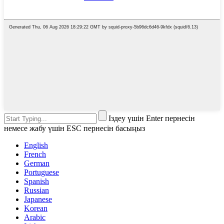
Іздеу үшін Enter пернесін
немесе жабу үшін ESC пернесін басыңыз
English
French
German
Portuguese
Spanish
Russian
Japanese
Korean
Arabic