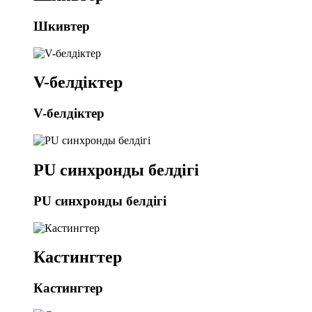
Шкивтер
V-белдіктер
V-белдіктер
PU синхронды белдігі
PU синхронды белдігі
Кастингтер
Кастингтер