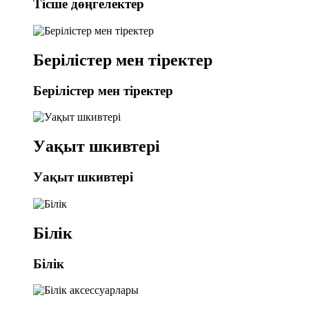
Тісше дөңгелектер
Берілістер мен тіректер
Берілістер мен тіректер
Уақыт шкивтері
Уақыт шкивтері
Білік
Білік