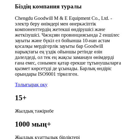
Біздің компания туралы
Chengdu Goodwill M & E Equipment Co., Ltd. -
электр беру өнімдері мен өнеркәсіптік
компоненттердің жетекші өндірушісі және
жеткізушісі. Чжэцзян провинциясында 2 еншілес
зауыты және бүкіл ел бойынша 10-нан астам
қосалқы мердігерлік зауыты бар Goodwill
нарықтағы ең үздік ойыншы ретінде өзін
дәлелдеді, ол тек ең жақсы заманауи өнімдерді
ғана емес, сонымен қатар ерекше тұтынушыларға
қызмет көрсетуді де ұсынады. Барлық өндіріс
орындары ISO9001 тіркелген.
Толығырақ оқу
15
+
Жылдық тәжірибе
1000 мың
+
Жылдық қуаттылық бірліктері