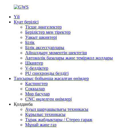
Үй
Қуат берілісі
Тісше дөңгелектер
Берілістер мен тіректер
Уақыт шкивтері
Білік
Білік аксессуарлары
Айналдыру моментін шектегіш
Автокөлік базалары және теміржол жолдары
Шкивтер
V-белдіктер
PU синхронды белдігі
Тапсырыс бойынша жасалған өнімдер
Кастингтер
Соққылар
Мөр басулар
CNC өңделген өнімдері
Қолданба
Ауыл шаруашылығы техникасы
Құрылыс техникасы
Тұрақ жабдықтары / Стерео гараж
Мұнай және газ