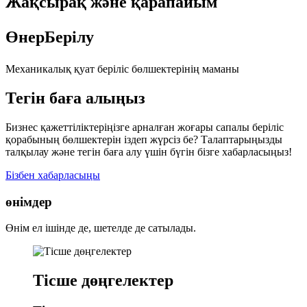
Жақсырақ және қарапайым
Өнер
Берілу
Механикалық қуат беріліс бөлшектерінің маманы
Тегін баға алыңыз
Бизнес қажеттіліктеріңізге арналған жоғары сапалы беріліс
қорабының бөлшектерін іздеп жүрсіз бе? Талаптарыңызды
талқылау және тегін баға алу үшін бүгін бізге хабарласыңыз!
Бізбен хабарласыңы
өнімдер
Өнім ел ішінде де, шетелде де сатылады.
Тісше дөңгелектер