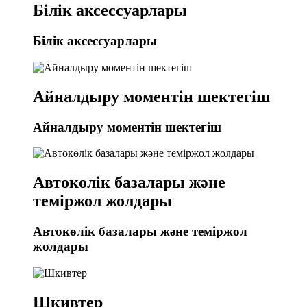
Білік аксессуарлары
Білік аксессуарлары
Айналдыру моментін шектегіш
Айналдыру моментін шектегіш
Автокөлік базалары және
теміржол жолдары
Автокөлік базалары және теміржол
жолдары
Шкивтер