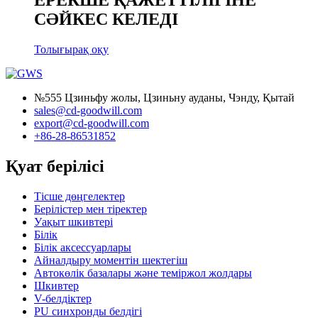
СӘЙКЕС КЕЛЕДІ
Толығырақ оқу
№555 Цзиньфу жолы, Цзиньну ауданы, Чэнду, Қытай
sales@cd-goodwill.com
export@cd-goodwill.com
+86-28-86531852
Қуат берілісі
Тісше дөңгелектер
Берілістер мен тіректер
Уақыт шкивтері
Білік
Білік аксессуарлары
Айналдыру моментін шектегіш
Автокөлік базалары және теміржол жолдары
Шкивтер
V-белдіктер
PU синхронды белдігі